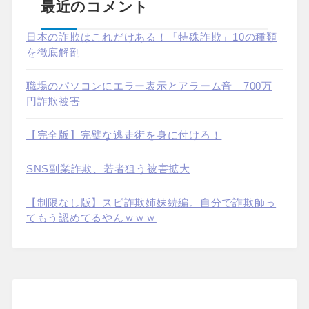
最近のコメント
日本の詐欺はこれだけある！「特殊詐欺」10の種類
を徹底解剖
職場のパソコンにエラー表示とアラーム音 700万
円詐欺被害
【完全版】完璧な逃走術を身に付けろ！
SNS副業詐欺、若者狙う被害拡大
【制限なし版】スピ詐欺姉妹続編。自分で詐欺師っ
てもう認めてるやんｗｗｗ