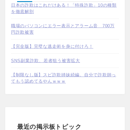
日本の詐欺はこれだけある！「特殊詐欺」10の種類
を徹底解剖
職場のパソコンにエラー表示とアラーム音 700万
円詐欺被害
【完全版】完璧な逃走術を身に付けろ！
SNS副業詐欺、若者狙う被害拡大
【制限なし版】スピ詐欺姉妹続編。自分で詐欺師っ
てもう認めてるやんｗｗｗ
最近の掲示板トピック