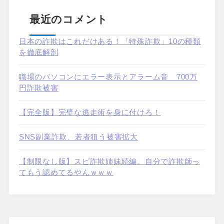
最近のコメント
日本の詐欺はこれだけある！「特殊詐欺」10の種類
を徹底解剖
職場のパソコンにエラー表示とアラーム音 700万
円詐欺被害
【完全版】完璧な逃走術を身に付けろ！
SNS副業詐欺、若者狙う被害拡大
【制限なし版】スピ詐欺姉妹続編。自分で詐欺師っ
てもう認めてるやんｗｗｗ