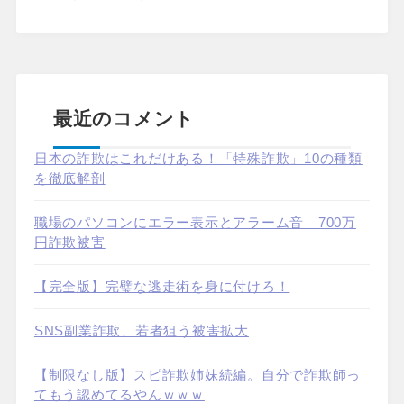
最近のコメント
日本の詐欺はこれだけある！「特殊詐欺」10の種類
を徹底解剖
職場のパソコンにエラー表示とアラーム音 700万
円詐欺被害
【完全版】完璧な逃走術を身に付けろ！
SNS副業詐欺、若者狙う被害拡大
【制限なし版】スピ詐欺姉妹続編。自分で詐欺師っ
てもう認めてるやんｗｗｗ