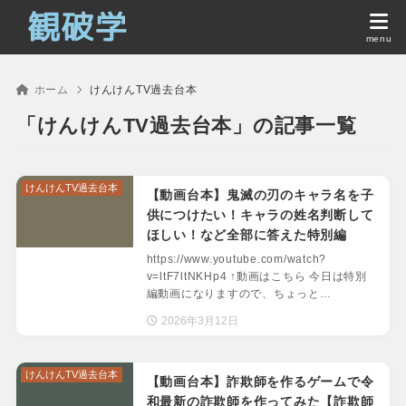
ホーム
けんけんTV過去台本
「けんけんTV過去台本」の記事一覧
けんけんTV過去台本
【動画台本】鬼滅の刃のキャラ名を子
供につけたい！キャラの姓名判断して
ほしい！など全部に答えた特別編
https://www.youtube.com/watch?
v=ltF7ltNKHp4 ↑動画はこちら 今日は特別
編動画になりますので、ちょっと…
2026年3月12日
けんけんTV過去台本
【動画台本】詐欺師を作るゲームで令
和最新の詐欺師を作ってみた【詐欺師