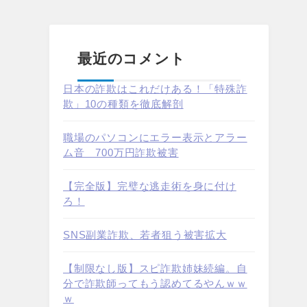
最近のコメント
日本の詐欺はこれだけある！「特殊詐
欺」10の種類を徹底解剖
職場のパソコンにエラー表示とアラー
ム音 700万円詐欺被害
【完全版】完璧な逃走術を身に付け
ろ！
SNS副業詐欺、若者狙う被害拡大
【制限なし版】スピ詐欺姉妹続編。自
分で詐欺師ってもう認めてるやんｗｗ
ｗ