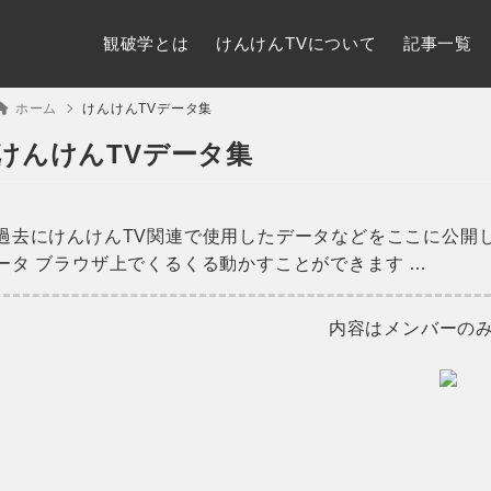
観破学とは
けんけんTVについて
記事一覧
ホーム
けんけんTVデータ集
けんけんTVデータ集
過去にけんけんTV関連で使用したデータなどをここに公開
ータ ブラウザ上でくるくる動かすことができます …
内容はメンバーの