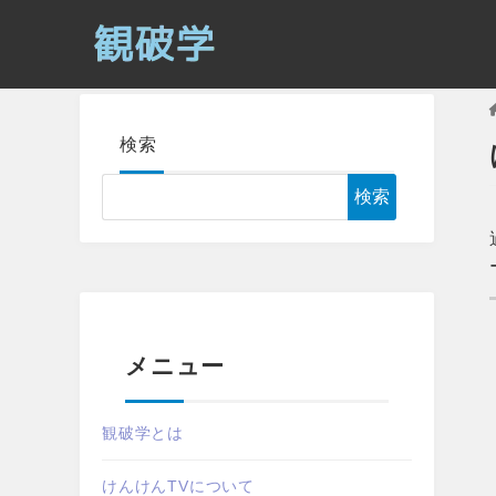
検索
検索
メニュー
観破学とは
けんけんTVについて