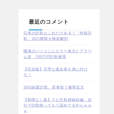
最近のコメント
日本の詐欺はこれだけある！「特殊詐
欺」10の種類を徹底解剖
職場のパソコンにエラー表示とアラー
ム音 700万円詐欺被害
【完全版】完璧な逃走術を身に付け
ろ！
SNS副業詐欺、若者狙う被害拡大
【制限なし版】スピ詐欺姉妹続編。自
分で詐欺師ってもう認めてるやんｗｗ
ｗ