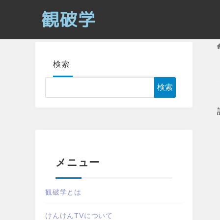
検索
検索
メニュー
観破学とは
けんけんTVについて