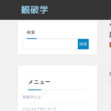
検索
検索
メニュー
観破学とは
けんけんTVについて