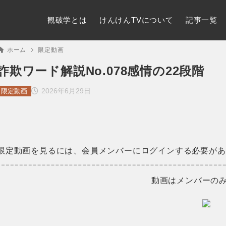
観破学とは
けんけんTVについて
記事一覧
ホーム
限定動画
詐欺ワード解説No.078感情の22段階
2026年6月29日
限定動画
限定動画を見るには、会員メンバーにログインする必要があ
動画はメンバーの