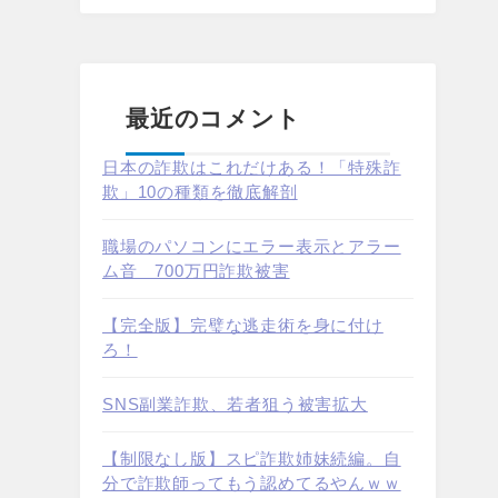
最近のコメント
日本の詐欺はこれだけある！「特殊詐
欺」10の種類を徹底解剖
職場のパソコンにエラー表示とアラー
ム音 700万円詐欺被害
【完全版】完璧な逃走術を身に付け
ろ！
SNS副業詐欺、若者狙う被害拡大
【制限なし版】スピ詐欺姉妹続編。自
分で詐欺師ってもう認めてるやんｗｗ