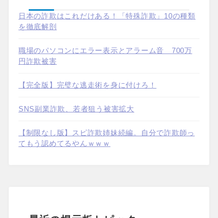
日本の詐欺はこれだけある！「特殊詐欺」10の種類
を徹底解剖
職場のパソコンにエラー表示とアラーム音 700万
円詐欺被害
【完全版】完璧な逃走術を身に付けろ！
SNS副業詐欺、若者狙う被害拡大
【制限なし版】スピ詐欺姉妹続編。自分で詐欺師っ
てもう認めてるやんｗｗｗ