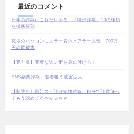
最近のコメント
日本の詐欺はこれだけある！「特殊詐欺」10の種類
を徹底解剖
職場のパソコンにエラー表示とアラーム音 700万
円詐欺被害
【完全版】完璧な逃走術を身に付けろ！
SNS副業詐欺、若者狙う被害拡大
【制限なし版】スピ詐欺姉妹続編。自分で詐欺師っ
てもう認めてるやんｗｗｗ