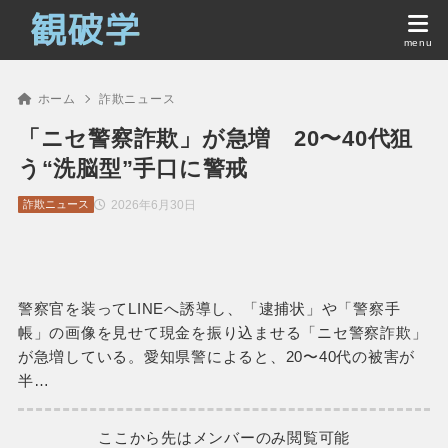
ホーム
詐欺ニュース
「ニセ警察詐欺」が急増 20〜40代狙
う“洗脳型”手口に警戒
2026年6月30日
詐欺ニュース
警察官を装ってLINEへ誘導し、「逮捕状」や「警察手
帳」の画像を見せて現金を振り込ませる「ニセ警察詐欺」
が急増している。愛知県警によると、20〜40代の被害が
半…
ここから先はメンバーのみ閲覧可能