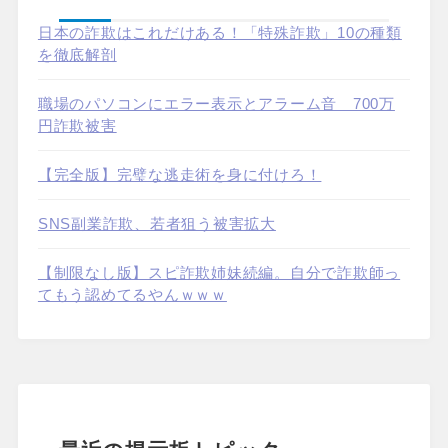
日本の詐欺はこれだけある！「特殊詐欺」10の種類
を徹底解剖
職場のパソコンにエラー表示とアラーム音 700万
円詐欺被害
【完全版】完璧な逃走術を身に付けろ！
SNS副業詐欺、若者狙う被害拡大
【制限なし版】スピ詐欺姉妹続編。自分で詐欺師っ
てもう認めてるやんｗｗｗ