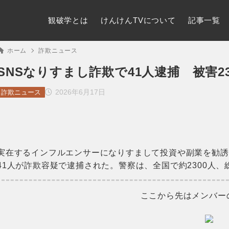
観破学とは
けんけんTVについて
記事一覧
ホーム
詐欺ニュース
SNSなりすまし詐欺で41人逮捕 被害2
2026年6月17日
詐欺ニュース
実在するインフルエンサーになりすまして投資や副業を勧誘
41人が詐欺容疑で逮捕された。警察は、全国で約2300人、
ここから先はメンバー