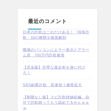
最近のコメント
日本の詐欺はこれだけある！「特殊詐
欺」10の種類を徹底解剖
職場のパソコンにエラー表示とアラー
ム音 700万円詐欺被害
【完全版】完璧な逃走術を身に付け
ろ！
SNS副業詐欺、若者狙う被害拡大
【制限なし版】スピ詐欺姉妹続編。自
分で詐欺師ってもう認めてるやんｗｗ
ｗ