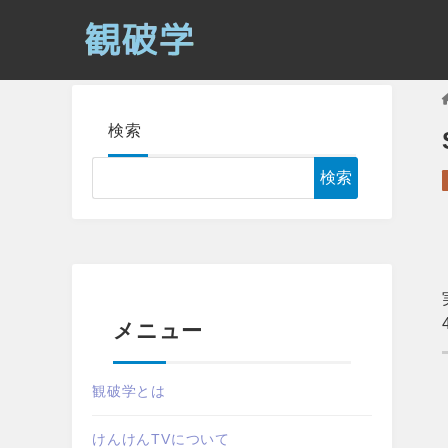
検索
検索
メニュー
観破学とは
けんけんTVについて