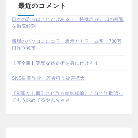
最近のコメント
日本の詐欺はこれだけある！「特殊詐欺」10の種類
を徹底解剖
職場のパソコンにエラー表示とアラーム音 700万
円詐欺被害
【完全版】完璧な逃走術を身に付けろ！
SNS副業詐欺、若者狙う被害拡大
【制限なし版】スピ詐欺姉妹続編。自分で詐欺師っ
てもう認めてるやんｗｗｗ