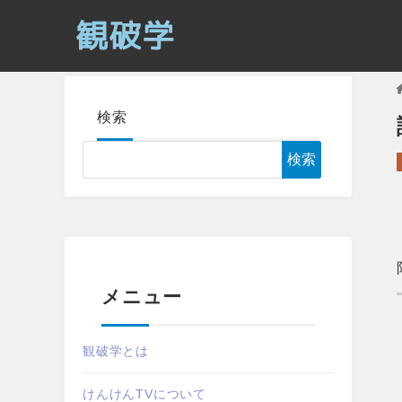
検索
検索
メニュー
観破学とは
けんけんTVについて