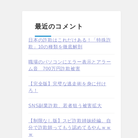
最近のコメント
日本の詐欺はこれだけある！「特殊詐
欺」10の種類を徹底解剖
職場のパソコンにエラー表示とアラー
ム音 700万円詐欺被害
【完全版】完璧な逃走術を身に付け
ろ！
SNS副業詐欺、若者狙う被害拡大
【制限なし版】スピ詐欺姉妹続編。自
分で詐欺師ってもう認めてるやんｗｗ
ｗ