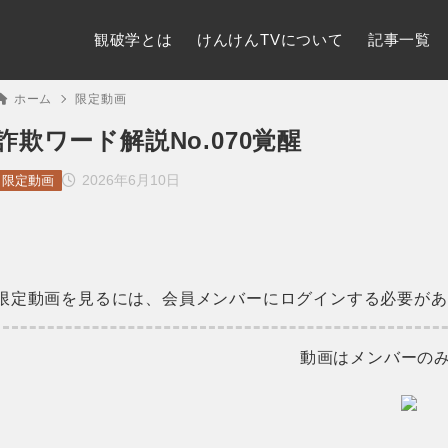
観破学とは
けんけんTVについて
記事一覧
ホーム
限定動画
詐欺ワード解説No.070覚醒
2026年6月10日
限定動画
限定動画を見るには、会員メンバーにログインする必要があ
動画はメンバーの