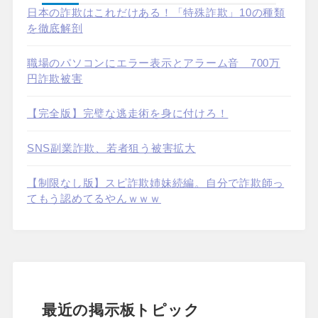
日本の詐欺はこれだけある！「特殊詐欺」10の種類
を徹底解剖
職場のパソコンにエラー表示とアラーム音 700万
円詐欺被害
【完全版】完璧な逃走術を身に付けろ！
SNS副業詐欺、若者狙う被害拡大
【制限なし版】スピ詐欺姉妹続編。自分で詐欺師っ
てもう認めてるやんｗｗｗ
最近の掲示板トピック