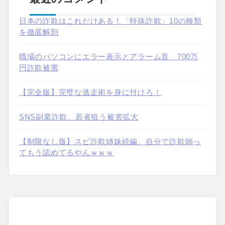
日本の詐欺はこれだけある！「特殊詐欺」10の種類
を徹底解剖
職場のパソコンにエラー表示とアラーム音 700万
円詐欺被害
【完全版】完璧な逃走術を身に付けろ！
SNS副業詐欺、若者狙う被害拡大
【制限なし版】スピ詐欺姉妹続編。自分で詐欺師っ
てもう認めてるやんｗｗｗ