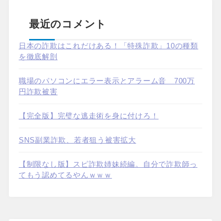
最近のコメント
日本の詐欺はこれだけある！「特殊詐欺」10の種類
を徹底解剖
職場のパソコンにエラー表示とアラーム音 700万
円詐欺被害
【完全版】完璧な逃走術を身に付けろ！
SNS副業詐欺、若者狙う被害拡大
【制限なし版】スピ詐欺姉妹続編。自分で詐欺師っ
てもう認めてるやんｗｗｗ