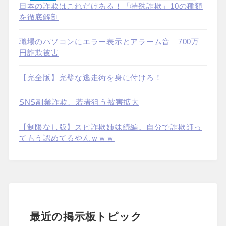
日本の詐欺はこれだけある！「特殊詐欺」10の種類
を徹底解剖
職場のパソコンにエラー表示とアラーム音 700万
円詐欺被害
【完全版】完璧な逃走術を身に付けろ！
SNS副業詐欺、若者狙う被害拡大
【制限なし版】スピ詐欺姉妹続編。自分で詐欺師っ
てもう認めてるやんｗｗｗ
最近の掲示板トピック