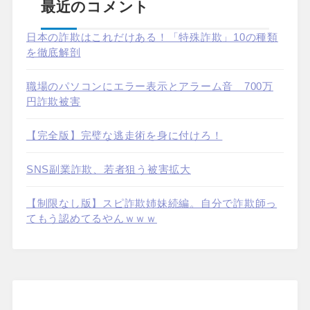
最近のコメント
日本の詐欺はこれだけある！「特殊詐欺」10の種類
を徹底解剖
職場のパソコンにエラー表示とアラーム音 700万
円詐欺被害
【完全版】完璧な逃走術を身に付けろ！
SNS副業詐欺、若者狙う被害拡大
【制限なし版】スピ詐欺姉妹続編。自分で詐欺師っ
てもう認めてるやんｗｗｗ