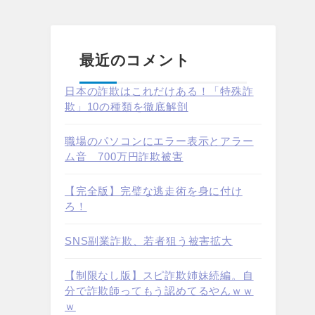
最近のコメント
日本の詐欺はこれだけある！「特殊詐
欺」10の種類を徹底解剖
職場のパソコンにエラー表示とアラー
ム音 700万円詐欺被害
【完全版】完璧な逃走術を身に付け
ろ！
SNS副業詐欺、若者狙う被害拡大
【制限なし版】スピ詐欺姉妹続編。自
分で詐欺師ってもう認めてるやんｗｗ
ｗ