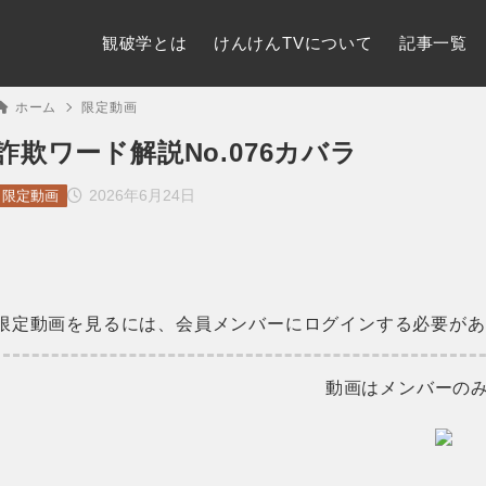
観破学とは
けんけんTVについて
記事一覧
ホーム
限定動画
詐欺ワード解説No.076カバラ
2026年6月24日
限定動画
限定動画を見るには、会員メンバーにログインする必要があ
動画はメンバーの