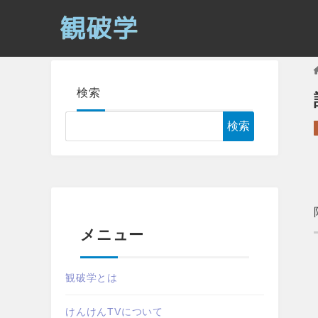
検索
検索
メニュー
観破学とは
けんけんTVについて