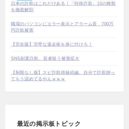
日本の詐欺はこれだけある！「特殊詐欺」10の種類
を徹底解剖
職場のパソコンにエラー表示とアラーム音 700万
円詐欺被害
【完全版】完璧な逃走術を身に付けろ！
SNS副業詐欺、若者狙う被害拡大
【制限なし版】スピ詐欺姉妹続編。自分で詐欺師っ
てもう認めてるやんｗｗｗ
最近の掲示板トピック