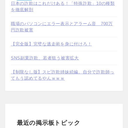
日本の詐欺はこれだけある！「特殊詐欺」10の種類
を徹底解剖
職場のパソコンにエラー表示とアラーム音 700万
円詐欺被害
【完全版】完璧な逃走術を身に付けろ！
SNS副業詐欺、若者狙う被害拡大
【制限なし版】スピ詐欺姉妹続編。自分で詐欺師っ
てもう認めてるやんｗｗｗ
最近の掲示板トピック