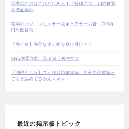
日本の詐欺はこれだけある！「特殊詐欺」10の種類
を徹底解剖
職場のパソコンにエラー表示とアラーム音 700万
円詐欺被害
【完全版】完璧な逃走術を身に付けろ！
SNS副業詐欺、若者狙う被害拡大
【制限なし版】スピ詐欺姉妹続編。自分で詐欺師っ
てもう認めてるやんｗｗｗ
最近の掲示板トピック