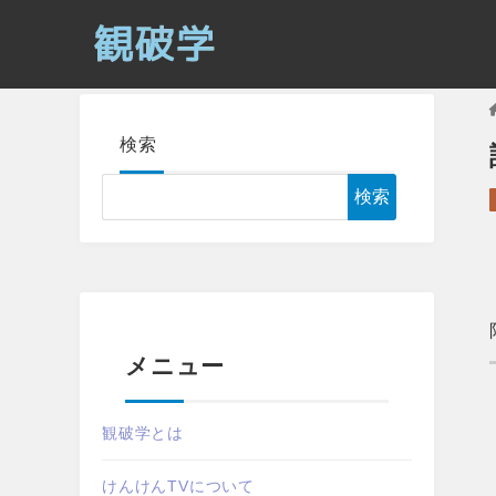
検索
検索
メニュー
観破学とは
けんけんTVについて