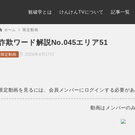
観破学とは
けんけんTVについて
記事一覧
ホーム
限定動画
詐欺ワード解説No.045エリア51
2026年4月17日
限定動画
限定動画を見るには、会員メンバーにログインする必要があ
動画はメンバーの