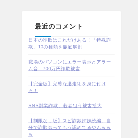
最近のコメント
日本の詐欺はこれだけある！「特殊詐
欺」10の種類を徹底解剖
職場のパソコンにエラー表示とアラー
ム音 700万円詐欺被害
【完全版】完璧な逃走術を身に付け
ろ！
SNS副業詐欺、若者狙う被害拡大
【制限なし版】スピ詐欺姉妹続編。自
分で詐欺師ってもう認めてるやんｗｗ
ｗ