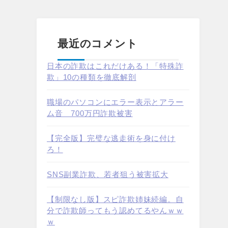
最近のコメント
日本の詐欺はこれだけある！「特殊詐
欺」10の種類を徹底解剖
職場のパソコンにエラー表示とアラー
ム音 700万円詐欺被害
【完全版】完璧な逃走術を身に付け
ろ！
SNS副業詐欺、若者狙う被害拡大
【制限なし版】スピ詐欺姉妹続編。自
分で詐欺師ってもう認めてるやんｗｗ
ｗ