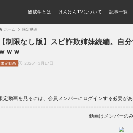
観破学とは
けんけんTVについて
記事一覧
ホーム
限定動画
【制限なし版】スピ詐欺姉妹続編。自
ｗｗｗ
2026年3月17日
限定動画
限定動画を見るには、会員メンバーにログインする必要があ
動画はメンバーの