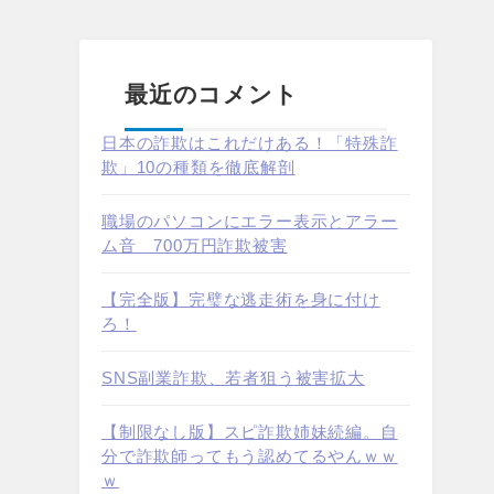
最近のコメント
日本の詐欺はこれだけある！「特殊詐
欺」10の種類を徹底解剖
職場のパソコンにエラー表示とアラー
ム音 700万円詐欺被害
【完全版】完璧な逃走術を身に付け
ろ！
SNS副業詐欺、若者狙う被害拡大
【制限なし版】スピ詐欺姉妹続編。自
分で詐欺師ってもう認めてるやんｗｗ
ｗ