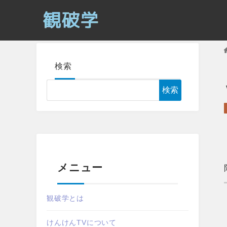
検索
検索
メニュー
観破学とは
けんけんTVについて