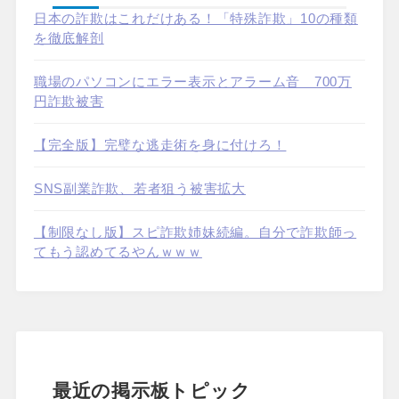
日本の詐欺はこれだけある！「特殊詐欺」10の種類
を徹底解剖
職場のパソコンにエラー表示とアラーム音 700万
円詐欺被害
【完全版】完璧な逃走術を身に付けろ！
SNS副業詐欺、若者狙う被害拡大
【制限なし版】スピ詐欺姉妹続編。自分で詐欺師っ
てもう認めてるやんｗｗｗ
最近の掲示板トピック