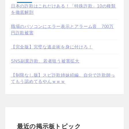
日本の詐欺はこれだけある！「特殊詐欺」10の種類
を徹底解剖
職場のパソコンにエラー表示とアラーム音 700万
円詐欺被害
【完全版】完璧な逃走術を身に付けろ！
SNS副業詐欺、若者狙う被害拡大
【制限なし版】スピ詐欺姉妹続編。自分で詐欺師っ
てもう認めてるやんｗｗｗ
最近の掲示板トピック