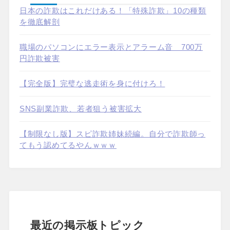
日本の詐欺はこれだけある！「特殊詐欺」10の種類
を徹底解剖
職場のパソコンにエラー表示とアラーム音 700万
円詐欺被害
【完全版】完璧な逃走術を身に付けろ！
SNS副業詐欺、若者狙う被害拡大
【制限なし版】スピ詐欺姉妹続編。自分で詐欺師っ
てもう認めてるやんｗｗｗ
最近の掲示板トピック