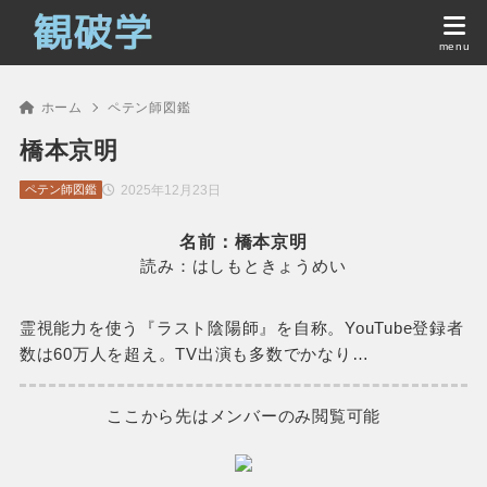
ホーム
ペテン師図鑑
橋本京明
2025年12月23日
ペテン師図鑑
名前：橋本京明
読み：はしもときょうめい
霊視能力を使う『ラスト陰陽師』を自称。YouTube登録者
数は60万人を超え。TV出演も多数でかなり…
ここから先はメンバーのみ閲覧可能