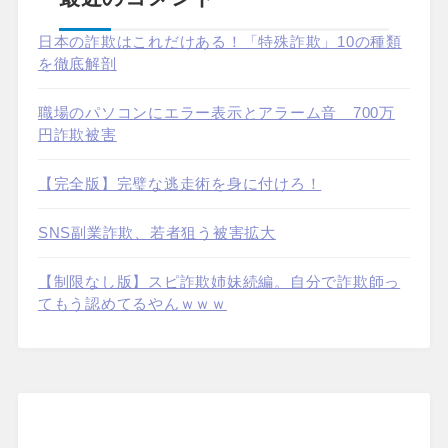
日本の詐欺はこれだけある！「特殊詐欺」10の種類
を徹底解剖
職場のパソコンにエラー表示とアラーム音 700万
円詐欺被害
【完全版】完璧な逃走術を身に付けろ！
SNS副業詐欺、若者狙う被害拡大
【制限なし版】スピ詐欺姉妹続編。自分で詐欺師っ
てもう認めてるやんｗｗｗ