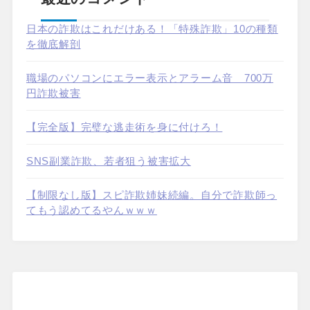
日本の詐欺はこれだけある！「特殊詐欺」10の種類
を徹底解剖
職場のパソコンにエラー表示とアラーム音 700万
円詐欺被害
【完全版】完璧な逃走術を身に付けろ！
SNS副業詐欺、若者狙う被害拡大
【制限なし版】スピ詐欺姉妹続編。自分で詐欺師っ
てもう認めてるやんｗｗｗ