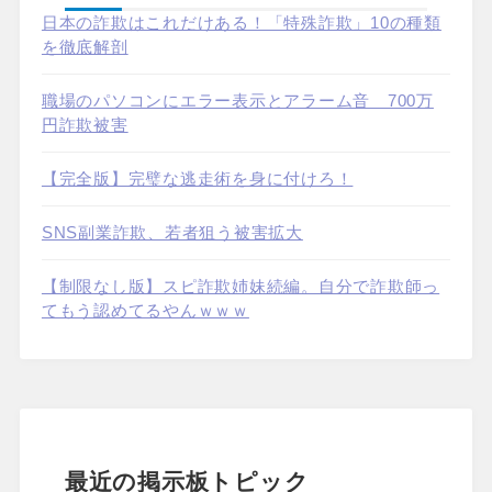
日本の詐欺はこれだけある！「特殊詐欺」10の種類
を徹底解剖
職場のパソコンにエラー表示とアラーム音 700万
円詐欺被害
【完全版】完璧な逃走術を身に付けろ！
SNS副業詐欺、若者狙う被害拡大
【制限なし版】スピ詐欺姉妹続編。自分で詐欺師っ
てもう認めてるやんｗｗｗ
最近の掲示板トピック