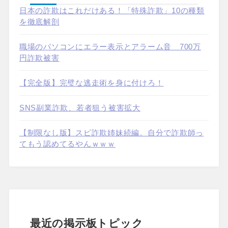
日本の詐欺はこれだけある！「特殊詐欺」10の種類
を徹底解剖
職場のパソコンにエラー表示とアラーム音 700万
円詐欺被害
【完全版】完璧な逃走術を身に付けろ！
SNS副業詐欺、若者狙う被害拡大
【制限なし版】スピ詐欺姉妹続編。自分で詐欺師っ
てもう認めてるやんｗｗｗ
最近の掲示板トピック