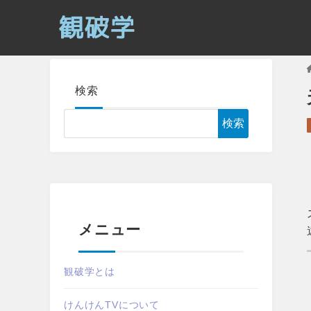
検索
検索
メニュー
観破学とは
けんけんTVについて