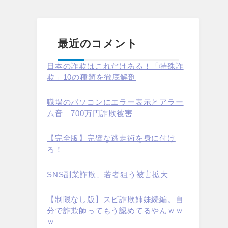
最近のコメント
日本の詐欺はこれだけある！「特殊詐
欺」10の種類を徹底解剖
職場のパソコンにエラー表示とアラー
ム音 700万円詐欺被害
【完全版】完璧な逃走術を身に付け
ろ！
SNS副業詐欺、若者狙う被害拡大
【制限なし版】スピ詐欺姉妹続編。自
分で詐欺師ってもう認めてるやんｗｗ
ｗ