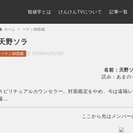
観破学とは
けんけんTVについて
記事一覧
ホーム
ペテン師図鑑
天野ソラ
2025年12月23日
ペテン師図鑑
名前：天野
読み：あまの
スピリチュアルカウンセラー。対面鑑定をやめ、今は遠隔レ
遠…
ここから先はメンバー