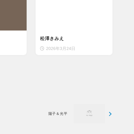
松澤きみえ
2026年3月24日
陽子＆光平