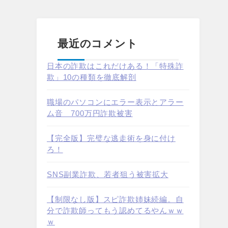
最近のコメント
日本の詐欺はこれだけある！「特殊詐
欺」10の種類を徹底解剖
職場のパソコンにエラー表示とアラー
ム音 700万円詐欺被害
【完全版】完璧な逃走術を身に付け
ろ！
SNS副業詐欺、若者狙う被害拡大
【制限なし版】スピ詐欺姉妹続編。自
分で詐欺師ってもう認めてるやんｗｗ
ｗ