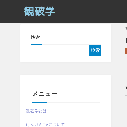
検索
検索
メニュー
観破学とは
けんけんTVについて