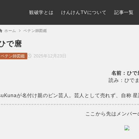
観破学とは
けんけんTVについて
記事一覧
ホーム
ペテン師図鑑
ひで麿
2025年12月23日
ペテン師図鑑
名前：ひで
読み：ひで
suKunaが名付け親のピン芸人。芸人として売れず、自称
ここから先はメンバー