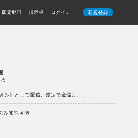
限定動画
掲示板
ログイン
新規登録
麿
まろ
 星詠み師として配信、鑑定で金儲け。…
のみ閲覧可能