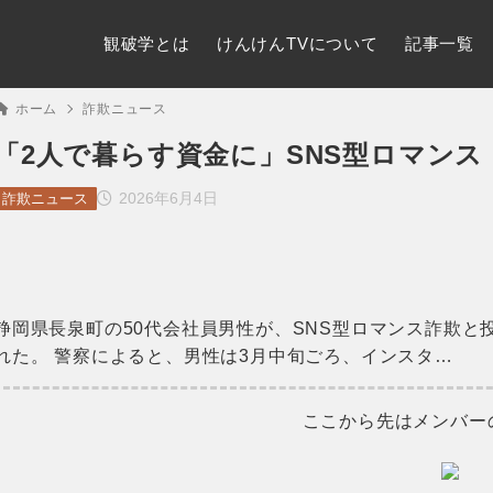
観破学とは
けんけんTVについて
記事一覧
ホーム
詐欺ニュース
「2人で暮らす資金に」SNS型ロマンス・
2026年6月4日
詐欺ニュース
静岡県長泉町の50代会社員男性が、SNS型ロマンス詐欺と
れた。 警察によると、男性は3月中旬ごろ、インスタ…
ここから先はメンバー