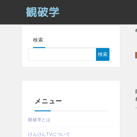
検索
検索
メニュー
観破学とは
けんけんTVについて