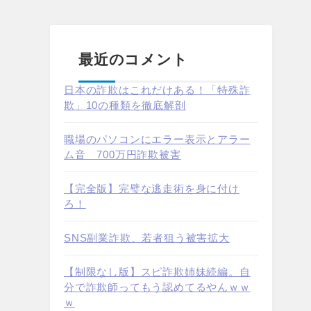
最近のコメント
日本の詐欺はこれだけある！「特殊詐
欺」10の種類を徹底解剖
職場のパソコンにエラー表示とアラー
ム音 700万円詐欺被害
【完全版】完璧な逃走術を身に付け
ろ！
SNS副業詐欺、若者狙う被害拡大
【制限なし版】スピ詐欺姉妹続編。自
分で詐欺師ってもう認めてるやんｗｗ
ｗ