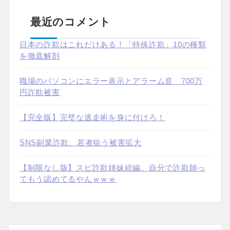
最近のコメント
日本の詐欺はこれだけある！「特殊詐欺」10の種類
を徹底解剖
職場のパソコンにエラー表示とアラーム音 700万
円詐欺被害
【完全版】完璧な逃走術を身に付けろ！
SNS副業詐欺、若者狙う被害拡大
【制限なし版】スピ詐欺姉妹続編。自分で詐欺師っ
てもう認めてるやんｗｗｗ