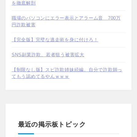
を徹底解剖
職場のパソコンにエラー表示とアラーム音 700万
円詐欺被害
【完全版】完璧な逃走術を身に付けろ！
SNS副業詐欺、若者狙う被害拡大
【制限なし版】スピ詐欺姉妹続編。自分で詐欺師っ
てもう認めてるやんｗｗｗ
最近の掲示板トピック