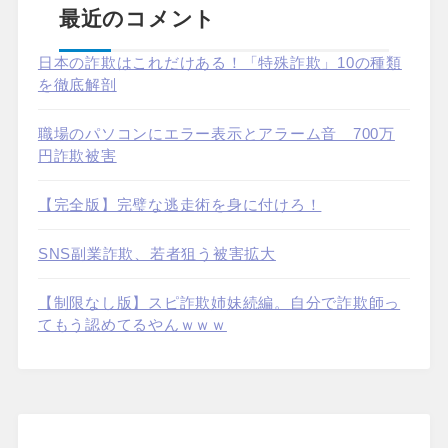
最近のコメント
日本の詐欺はこれだけある！「特殊詐欺」10の種類
を徹底解剖
職場のパソコンにエラー表示とアラーム音 700万
円詐欺被害
【完全版】完璧な逃走術を身に付けろ！
SNS副業詐欺、若者狙う被害拡大
【制限なし版】スピ詐欺姉妹続編。自分で詐欺師っ
てもう認めてるやんｗｗｗ