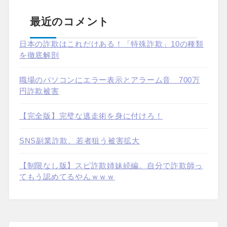
最近のコメント
日本の詐欺はこれだけある！「特殊詐欺」10の種類
を徹底解剖
職場のパソコンにエラー表示とアラーム音 700万
円詐欺被害
【完全版】完璧な逃走術を身に付けろ！
SNS副業詐欺、若者狙う被害拡大
【制限なし版】スピ詐欺姉妹続編。自分で詐欺師っ
てもう認めてるやんｗｗｗ