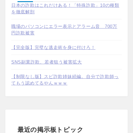
日本の詐欺はこれだけある！「特殊詐欺」10の種類
を徹底解剖
職場のパソコンにエラー表示とアラーム音 700万
円詐欺被害
【完全版】完璧な逃走術を身に付けろ！
SNS副業詐欺、若者狙う被害拡大
【制限なし版】スピ詐欺姉妹続編。自分で詐欺師っ
てもう認めてるやんｗｗｗ
最近の掲示板トピック