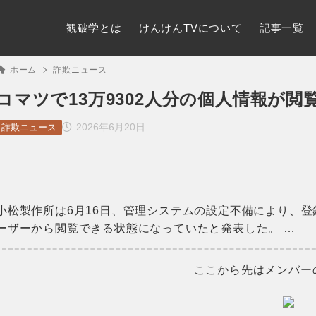
観破学とは
けんけんTVについて
記事一覧
ホーム
詐欺ニュース
コマツで13万9302人分の個人情報が
2026年6月20日
詐欺ニュース
小松製作所は6月16日、管理システムの設定不備により、登録
ーザーから閲覧できる状態になっていたと発表した。 …
ここから先はメンバー