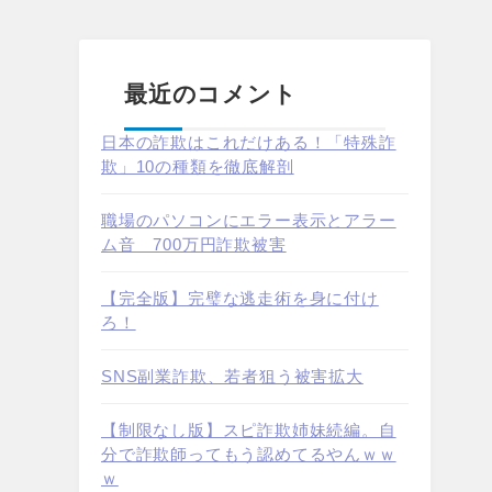
最近のコメント
日本の詐欺はこれだけある！「特殊詐
欺」10の種類を徹底解剖
職場のパソコンにエラー表示とアラー
ム音 700万円詐欺被害
【完全版】完璧な逃走術を身に付け
ろ！
SNS副業詐欺、若者狙う被害拡大
【制限なし版】スピ詐欺姉妹続編。自
分で詐欺師ってもう認めてるやんｗｗ
ｗ