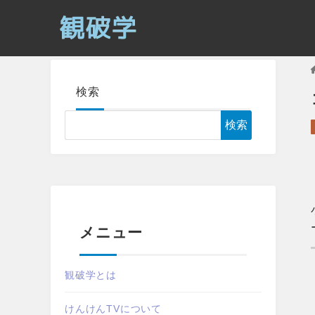
検索
検索
メニュー
観破学とは
けんけんTVについて