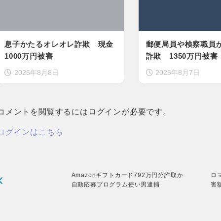
息子かたるオレオレ詐欺 現金
郵便局員や検察職員
1000万円被害
詐欺 1350万円被害
2026年8月8日
2026年8月7日
コメントを閲覧するにはログインが必要です。
ログインはこちら
Amazonギフトカード792万円分詐取か
ロ
自動応募プログラム使い男逮捕
害