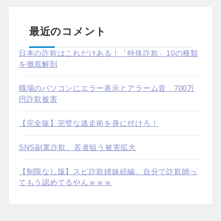
最近のコメント
日本の詐欺はこれだけある！「特殊詐欺」10の種類
を徹底解剖
職場のパソコンにエラー表示とアラーム音 700万
円詐欺被害
【完全版】完璧な逃走術を身に付けろ！
SNS副業詐欺、若者狙う被害拡大
【制限なし版】スピ詐欺姉妹続編。自分で詐欺師っ
てもう認めてるやんｗｗｗ