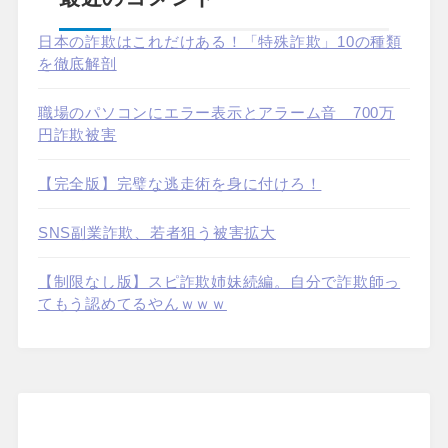
日本の詐欺はこれだけある！「特殊詐欺」10の種類
を徹底解剖
職場のパソコンにエラー表示とアラーム音 700万
円詐欺被害
【完全版】完璧な逃走術を身に付けろ！
SNS副業詐欺、若者狙う被害拡大
【制限なし版】スピ詐欺姉妹続編。自分で詐欺師っ
てもう認めてるやんｗｗｗ