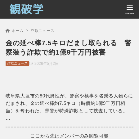
ホーム
詐欺ニュース
金の延べ棒7.5キロだまし取られる 警
察装う詐欺で約1億9千万円被害
2026年5月2日
詐欺ニュース
岐阜県大垣市の80代男性が、警察や検事を名乗る人物らに
だまされ、金の延べ棒約7.5キロ（時価約1億9千万円相
当）を奪われた。県警が特殊詐欺として捜査している。
…
ここから先はメンバーのみ閲覧可能