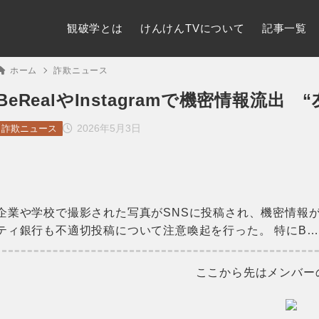
観破学とは
けんけんTVについて
記事一覧
ホーム
詐欺ニュース
BeRealやInstagramで機密情報流
2026年5月3日
詐欺ニュース
企業や学校で撮影された写真がSNSに投稿され、機密情報
ティ銀行も不適切投稿について注意喚起を行った。 特にB…
ここから先はメンバー