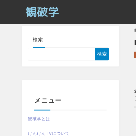
検索
検索
メニュー
観破学とは
けんけんTVについて