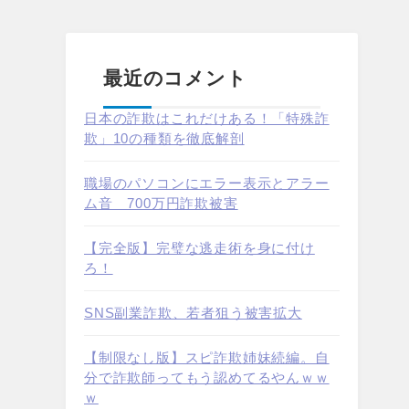
最近のコメント
日本の詐欺はこれだけある！「特殊詐
欺」10の種類を徹底解剖
職場のパソコンにエラー表示とアラー
ム音 700万円詐欺被害
【完全版】完璧な逃走術を身に付け
ろ！
SNS副業詐欺、若者狙う被害拡大
【制限なし版】スピ詐欺姉妹続編。自
分で詐欺師ってもう認めてるやんｗｗ
ｗ