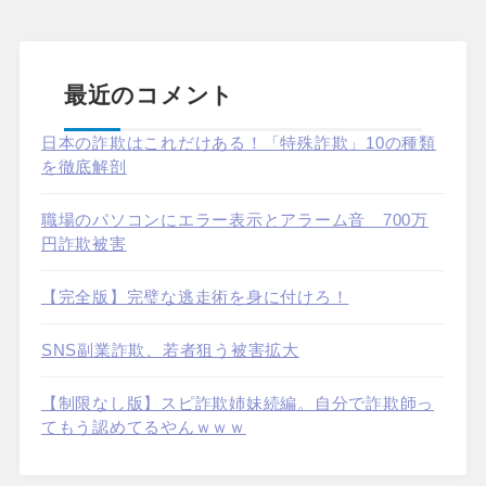
最近のコメント
日本の詐欺はこれだけある！「特殊詐欺」10の種類
を徹底解剖
職場のパソコンにエラー表示とアラーム音 700万
円詐欺被害
【完全版】完璧な逃走術を身に付けろ！
SNS副業詐欺、若者狙う被害拡大
【制限なし版】スピ詐欺姉妹続編。自分で詐欺師っ
てもう認めてるやんｗｗｗ