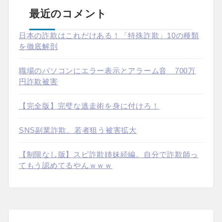
最近のコメント
日本の詐欺はこれだけある！「特殊詐欺」10の種類
を徹底解剖
職場のパソコンにエラー表示とアラーム音 700万
円詐欺被害
【完全版】完璧な逃走術を身に付けろ！
SNS副業詐欺、若者狙う被害拡大
【制限なし版】スピ詐欺姉妹続編。自分で詐欺師っ
てもう認めてるやんｗｗｗ