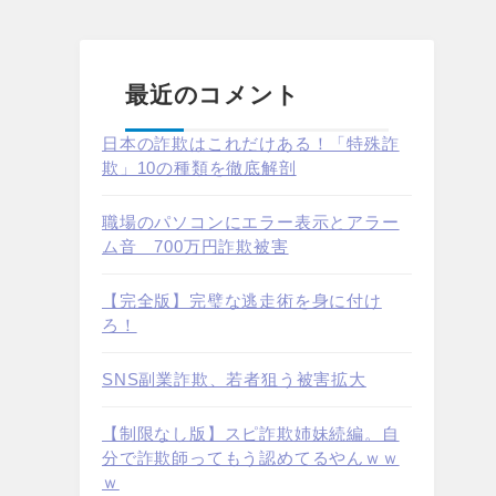
最近のコメント
日本の詐欺はこれだけある！「特殊詐
欺」10の種類を徹底解剖
職場のパソコンにエラー表示とアラー
ム音 700万円詐欺被害
【完全版】完璧な逃走術を身に付け
ろ！
SNS副業詐欺、若者狙う被害拡大
【制限なし版】スピ詐欺姉妹続編。自
分で詐欺師ってもう認めてるやんｗｗ
ｗ