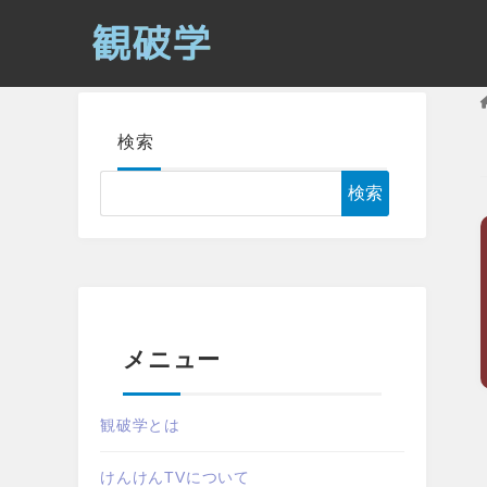
検索
検索
メニュー
観破学とは
けんけんTVについて