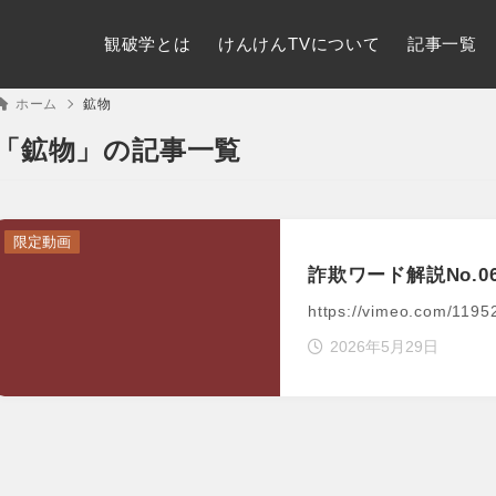
観破学とは
けんけんTVについて
記事一覧
ホーム
鉱物
「鉱物」の記事一覧
限定動画
詐欺ワード解説No.0
https://vimeo.com/119
2026年5月29日