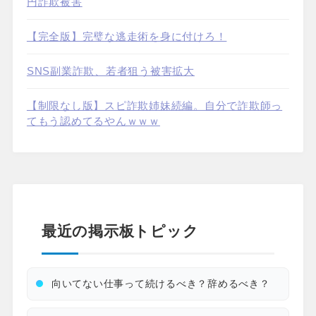
円詐欺被害
【完全版】完璧な逃走術を身に付けろ！
SNS副業詐欺、若者狙う被害拡大
【制限なし版】スピ詐欺姉妹続編。自分で詐欺師っ
てもう認めてるやんｗｗｗ
最近の掲示板トピック
向いてない仕事って続けるべき？辞めるべき？