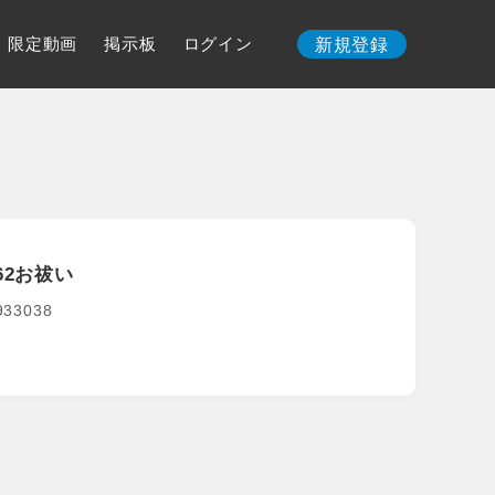
限定動画
掲示板
ログイン
新規登録
62お祓い
2933038