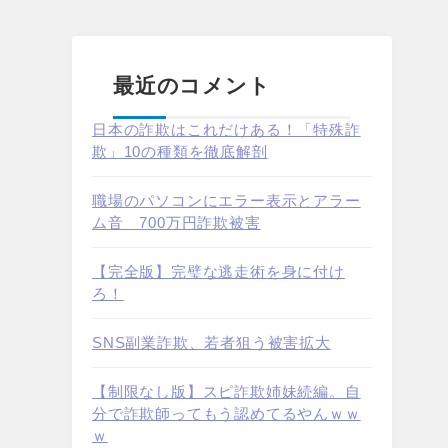
最近のコメント
日本の詐欺はこれだけある！「特殊詐
欺」10の種類を徹底解剖
職場のパソコンにエラー表示とアラー
ム音 700万円詐欺被害
【完全版】完璧な逃走術を身に付け
ろ！
SNS副業詐欺、若者狙う被害拡大
【制限なし版】スピ詐欺姉妹続編。自
分で詐欺師ってもう認めてるやんｗｗ
ｗ