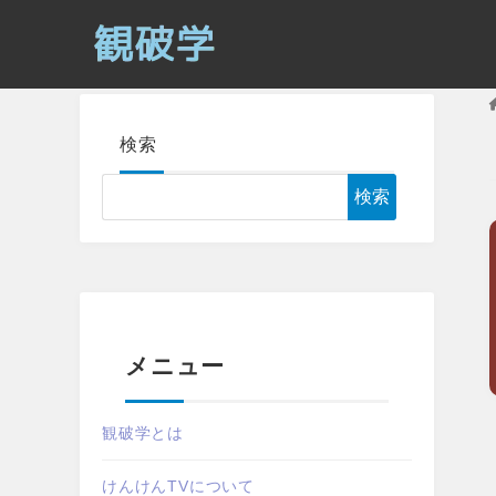
検索
検索
メニュー
観破学とは
けんけんTVについて