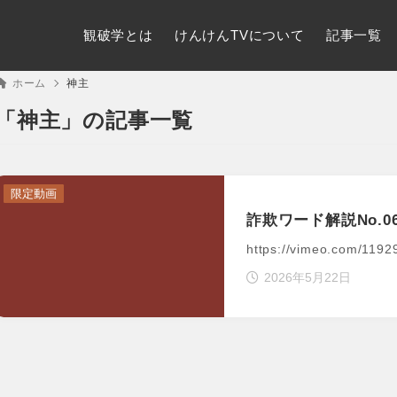
観破学とは
けんけんTVについて
記事一覧
ホーム
神主
「神主」の記事一覧
限定動画
詐欺ワード解説No.0
https://vimeo.com/119
2026年5月22日