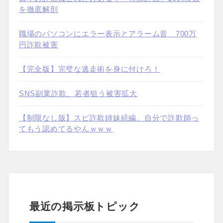
を徹底解剖
職場のパソコンにエラー表示とアラーム音 700万
円詐欺被害
【完全版】完璧な逃走術を身に付けろ！
SNS副業詐欺、若者狙う被害拡大
【制限なし版】スピ詐欺姉妹続編。自分で詐欺師っ
てもう認めてるやんｗｗｗ
最近の掲示板トピック